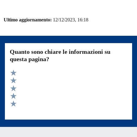
Ultimo aggiornamento:
12/12/2023, 16:18
Quanto sono chiare le informazioni su
questa pagina?
Valuta 5 stelle su 5
Valuta 4 stelle su 5
Valuta 3 stelle su 5
Valuta 2 stelle su 5
Valuta 1 stelle su 5