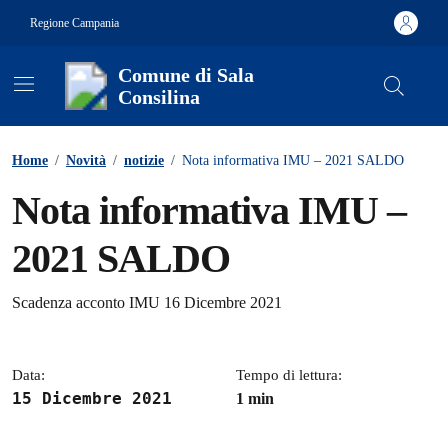
Vai ai contenuti
Vai al footer
Regione Campania
Comune di Sala
Consilina
Contenuti in evidenza
Home
/
Novità
/
notizie
/
Nota informativa IMU – 2021 SALDO
Nota informativa IMU –
2021 SALDO
Dettagli della notizia
Scadenza acconto IMU 16 Dicembre 2021
Data:
Tempo di lettura:
15 Dicembre 2021
1 min