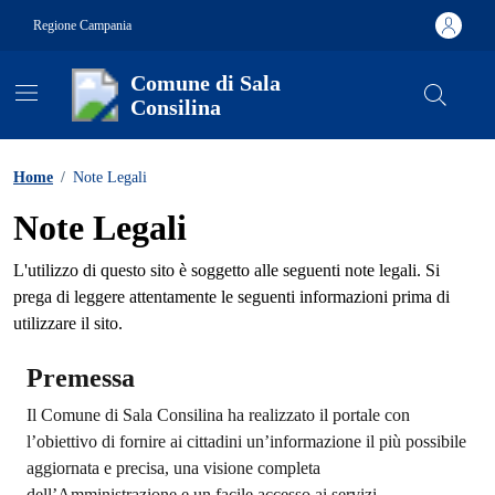
Vai ai contenuti
Vai al footer
Regione Campania
Comune di Sala
Consilina
Contenuti in evidenza
Home
/
Note Legali
Note Legali
L'utilizzo di questo sito è soggetto alle seguenti note legali. Si
prega di leggere attentamente le seguenti informazioni prima di
utilizzare il sito.
Premessa
Il Comune di Sala Consilina ha realizzato il portale con
l’obiettivo di fornire ai cittadini un’informazione il più possibile
aggiornata e precisa, una visione completa
dell’Amministrazione e un facile accesso ai servizi.