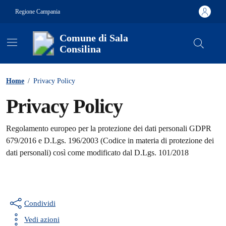
Vai ai contenuti
Vai al footer
Regione Campania
Comune di Sala
Consilina
Contenuti in evidenza
Home
/
Privacy Policy
Privacy Policy
Dettagli della notizia
Regolamento europeo per la protezione dei dati personali GDPR
679/2016 e D.Lgs. 196/2003 (Codice in materia di protezione dei
dati personali) così come modificato dal D.Lgs. 101/2018
Condividi
Vedi azioni