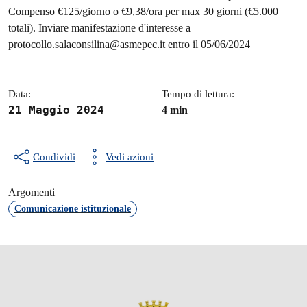
Dettagli della notizia
Compenso €125/giorno o €9,38/ora per max 30 giorni (€5.000
totali). Inviare manifestazione d'interesse a
protocollo.salaconsilina@asmepec.it entro il 05/06/2024
Data:
Tempo di lettura:
21 Maggio 2024
4 min
Condividi
Vedi azioni
Argomenti
Comunicazione istituzionale