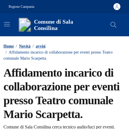
Vai ai contenuti
Vai al footer
Regione Campania
Comune di Sala
Consilina
Contenuti in evidenza
Home
/
Novità
/
avvisi
/
Affidamento incarico di collaborazione per eventi presso Teatro
comunale Mario Scarpetta.
Affidamento incarico di
collaborazione per eventi
presso Teatro comunale
Mario Scarpetta.
Comune di Sala Consilina cerca tecnico audio/luci per eventi.