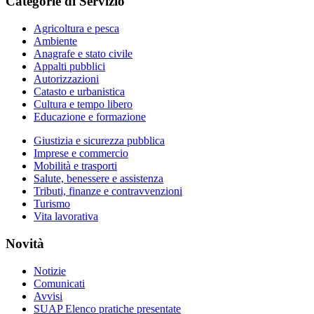
Categorie di Servizio
Agricoltura e pesca
Ambiente
Anagrafe e stato civile
Appalti pubblici
Autorizzazioni
Catasto e urbanistica
Cultura e tempo libero
Educazione e formazione
Giustizia e sicurezza pubblica
Imprese e commercio
Mobilità e trasporti
Salute, benessere e assistenza
Tributi, finanze e contravvenzioni
Turismo
Vita lavorativa
Novità
Notizie
Comunicati
Avvisi
SUAP Elenco pratiche presentate