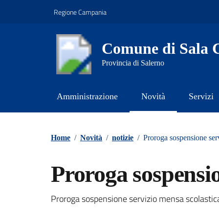
Vai ai contenuti
Vai al footer
Regione Campania
Comune di Sala C
Provincia di Salerno
Amministrazione
Novità
Servizi
Contenuti in evidenza
Home
/
Novità
/
notizie
/
Proroga sospensione ser
Proroga sospensi
Dettagli della notizi
Proroga sospensione servizio mensa scolastica