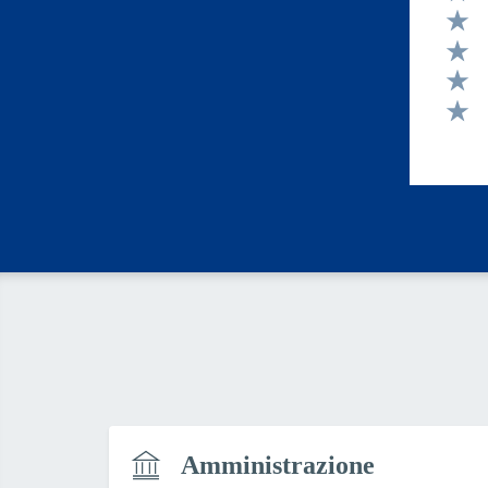
Valut
Valut
Valut
Valut
Valut
Amministrazione