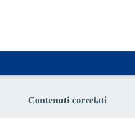
a 5 stelle su 5
a 4 stelle su 5
a 3 stelle su 5
a 2 stelle su 5
a 1 stelle su 5
Contenuti correlati