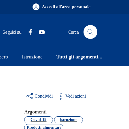
Accedi all'area personale
Facebook
YouTube
Seguici su:
Cerca
bero
Istruzione
Tutti gli argomenti...
Condividi
Vedi azioni
Argomenti
Covid-19
Istruzione
Prodotti alimentari