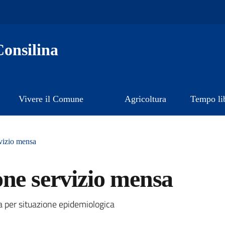
onsilina
Vivere il Comune
Agricoltura
Tempo li
vizio mensa
one servizio mensa
a
 per situazione epidemiologica