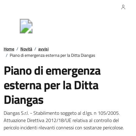
Vai ai contenuti
Vai al footer
Regione Campania
Comune di Sala
Consilina
Contenuti in evidenza
Home
/
Novità
/
avvisi
/
Piano di emergenza esterna per la Ditta Diangas
Piano di emergenza
esterna per la Ditta
Diangas
Dettagli della notizia
Diangas S.r.l. - Stabilimento soggeto al d.lgs. n 105/2005.
Attuazione Direttiva 2012/18/UE relativa al controllo del
pericolo incidenti rilevanti connessi con sostanze pericolose.