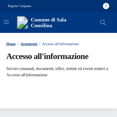
Vai ai contenuti
Vai al footer
Regione Campania
Comune di Sala
Consilina
Contenuti in evidenza
Home
/
Argomenti
/
Accesso all'informazione
Accesso all'informazione
Dettagli dell'argomento
Servizi comunali, documenti, uffici, notizie ed eventi relativi a
Accesso all'informazione