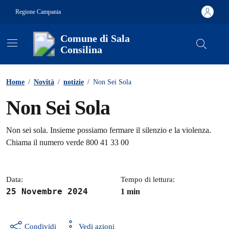
Vai ai contenuti
Vai al footer
Regione Campania
Comune di Sala
Consilina
Contenuti in evidenza
Home
/
Novità
/
notizie
/
Non Sei Sola
Non Sei Sola
Dettagli della notizia
Non sei sola. Insieme possiamo fermare il silenzio e la violenza.
Chiama il numero verde 800 41 33 00
Data:
Tempo di lettura:
25 Novembre 2024
1 min
Condividi
Vedi azioni