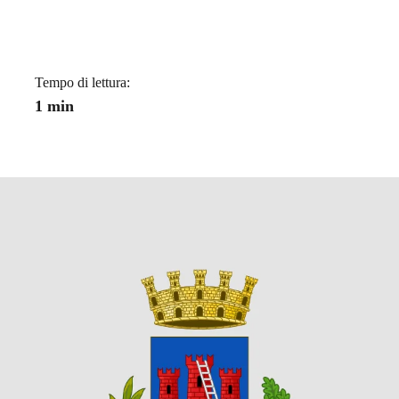
a
Tempo di lettura:
1 min