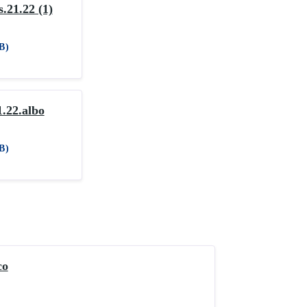
.21.22 (1)
B)
.22.albo
B)
co