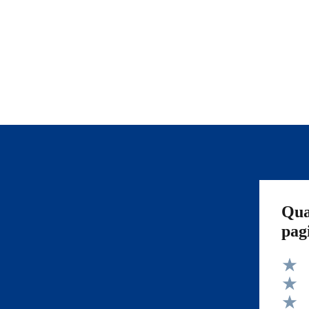
Qua
pag
Valut
Valut