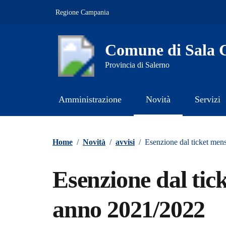
Vai ai contenuti
Vai al footer
Regione Campania
Comune di Sala C
Provincia di Salerno
Amministrazione
Novità
Servizi
Contenuti in evidenza
Home
/
Novità
/
avvisi
/
Esenzione dal ticket men
Esenzione dal tic
anno 2021/2022