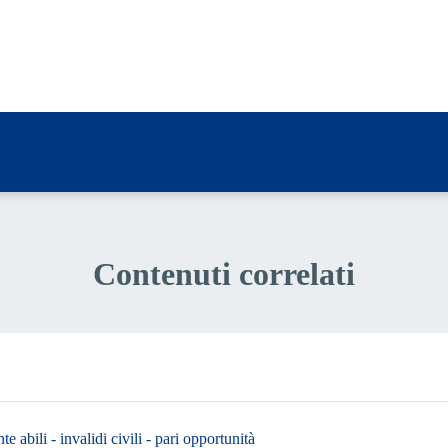
a 3 stelle su 5
a 2 stelle su 5
a 1 stelle su 5
Contenuti correlati
e abili - invalidi civili - pari opportunità