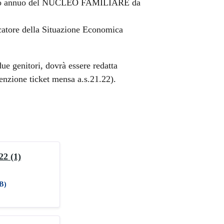
etto annuo del NUCLEO FAMILIARE da
catore della Situazione Economica
ue genitori, dovrà essere redatta
nzione ticket mensa a.s.21.22).
22 (1)
B)