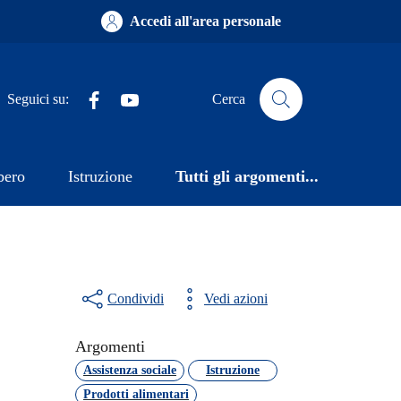
Accedi all'area personale
Facebook
YouTube
Seguici su:
Cerca
bero
Istruzione
Tutti gli argomenti...
Condividi
Vedi azioni
Argomenti
Assistenza sociale
Istruzione
Prodotti alimentari