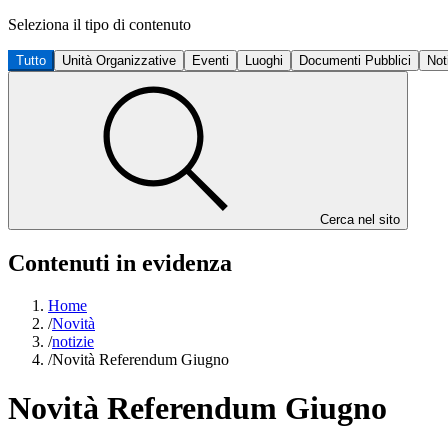
Seleziona il tipo di contenuto
Tutto
Unità Organizzative
Eventi
Luoghi
Documenti Pubblici
Not
Cerca nel sito
Contenuti in evidenza
Home
/
Novità
/
notizie
/
Novità Referendum Giugno
Novità Referendum Giugno