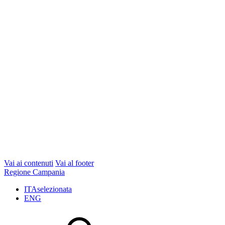
Vai ai contenuti
Vai al footer
Regione Campania
ITA
selezionata
ENG