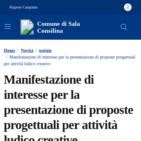
Vai ai contenuti
Vai al footer
Regione Campania
Comune di Sala
Consilina
Contenuti in evidenza
Home
/
Novità
/
notizie
/
Manifestazione di interesse per la presentazione di proposte progettuali
per attività ludico creative
Manifestazione di
interesse per la
presentazione di proposte
progettuali per attività
ludico creative