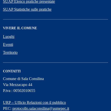
SUAP Elenco pratiche presentate
SUAP Statistiche sulle pratiche
VIVERE IL COMUNE
Luoghi
Eventi
Territorio
CONTATTI
Comune di Sala Consilina
Via Mezzacapo 44
P.iva : 00502010655
URP – Ufficio Relazioni con il pubblico
PEC:
protocollo.salaconsilina@asmepec.it