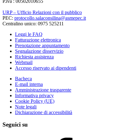
P.iva : 00502010655
URP – Ufficio Relazioni con il pubblico
PEC:
protocollo.salaconsilina@asmepec.it
Centralino unico: 0975 525211
Leggi le FAQ
Fatturazione elettronica
Prenotazione appuntamento
Segnalazione disservizio
Richiesta assistenza
Webmail
Accesso riservato ai dipendenti
Bacheca
E-mail interna
Amministrazione trasparente
Informativa privacy
Cookie Policy (UE)
Note legali
Dichiarazione di accessibilità
Seguici su