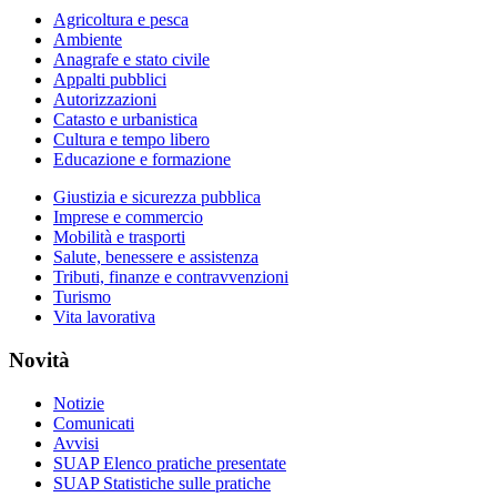
Agricoltura e pesca
Ambiente
Anagrafe e stato civile
Appalti pubblici
Autorizzazioni
Catasto e urbanistica
Cultura e tempo libero
Educazione e formazione
Giustizia e sicurezza pubblica
Imprese e commercio
Mobilità e trasporti
Salute, benessere e assistenza
Tributi, finanze e contravvenzioni
Turismo
Vita lavorativa
Novità
Notizie
Comunicati
Avvisi
SUAP Elenco pratiche presentate
SUAP Statistiche sulle pratiche