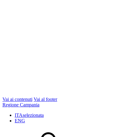
Vai ai contenuti
Vai al footer
Regione Campania
ITA
selezionata
ENG