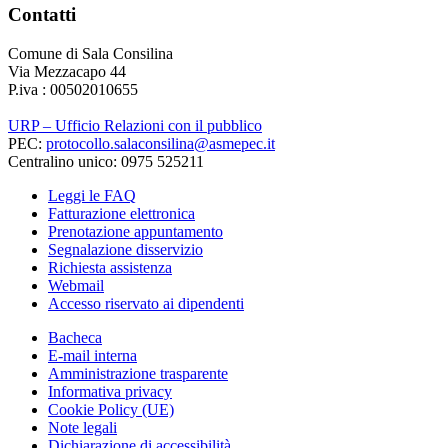
Contatti
Comune di Sala Consilina
Via Mezzacapo 44
P.iva : 00502010655
URP – Ufficio Relazioni con il pubblico
PEC:
protocollo.salaconsilina@asmepec.it
Centralino unico: 0975 525211
Leggi le FAQ
Fatturazione elettronica
Prenotazione appuntamento
Segnalazione disservizio
Richiesta assistenza
Webmail
Accesso riservato ai dipendenti
Bacheca
E-mail interna
Amministrazione trasparente
Informativa privacy
Cookie Policy (UE)
Note legali
Dichiarazione di accessibilità