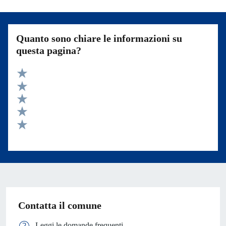
Quanto sono chiare le informazioni su
questa pagina?
Valuta 5 stelle su 5
Valuta 4 stelle su 5
Valuta 3 stelle su 5
Valuta 2 stelle su 5
Valuta 1 stelle su 5
Contatta il comune
Leggi le domande frequenti