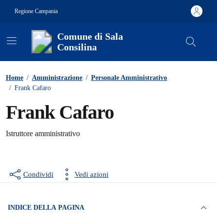
Vai ai contenuti
Vai al footer
Regione Campania
Comune di Sala
Consilina
Contenuti in evidenza
Home
/
Amministrazione
/
Personale Amministrativo
/
Frank Cafaro
Frank Cafaro
Istruttore amministrativo
Condividi
Vedi azioni
INDICE DELLA PAGINA