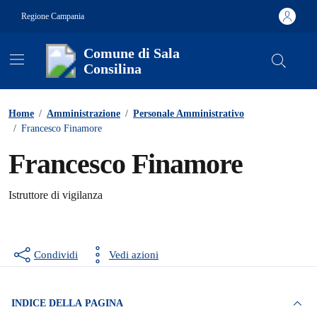
Vai ai contenuti
Vai al footer
Regione Campania
Comune di Sala
Consilina
Contenuti in evidenza
Home
/
Amministrazione
/
Personale Amministrativo
/
Francesco Finamore
Francesco Finamore
Istruttore di vigilanza
Condividi
Vedi azioni
INDICE DELLA PAGINA