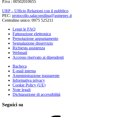
P.iva : 00502010655
URP – Ufficio Relazioni con il pubblico
PEC:
protocollo.salaconsilina@asmepec.it
Centralino unico: 0975 525211
Leggi le FAQ
Fatturazione elettronica
Prenotazione appuntamento
Segnalazione disservizio
Richiesta assistenza
Webmail
Accesso riservato ai dipendenti
Bacheca
E-mail interna
Amministrazione trasparente
Informativa privacy
Cookie Policy (UE)
Note legali
Dichiarazione di accessibilità
Seguici su