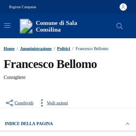
Vai ai contenuti
Vai al footer
Regione Campania
Comune di Sala
Consilina
Contenuti in evidenza
Home
/
Amministrazione
/
Politici
/
Francesco Bellomo
Francesco Bellomo
Consigliere
Condividi
Vedi azioni
INDICE DELLA PAGINA