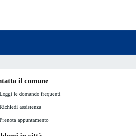
a 3 stelle su 5
a 2 stelle su 5
a 1 stelle su 5
tatta il comune
Leggi le domande frequenti
Richiedi assistenza
Prenota appuntamento
blemi in città