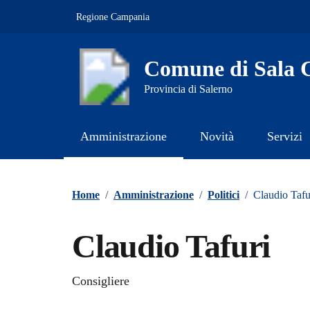
Vai ai contenuti
Vai al footer
Regione Campania
Comune di Sala C
Provincia di Salerno
Amministrazione
Novità
Servizi
Contenuti in evidenza
Home
/
Amministrazione
/
Politici
/
Claudio Tafu
Claudio Tafuri
Consigliere