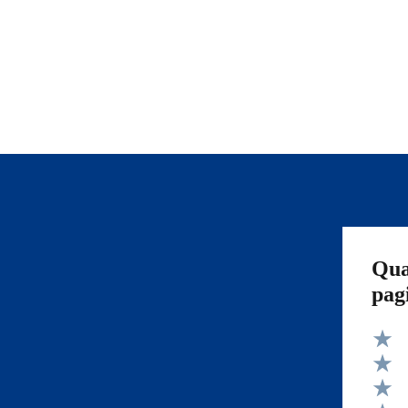
Qua
pag
Valut
Valut