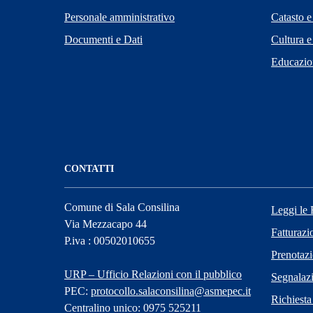
Personale amministrativo
Catasto e
Documenti e Dati
Cultura e
Educazio
CONTATTI
Comune di Sala Consilina
Leggi le
Via Mezzacapo 44
Fatturazi
P.iva : 00502010655
Prenotaz
URP – Ufficio Relazioni con il pubblico
Segnalazi
PEC:
protocollo.salaconsilina@asmepec.it
Richiesta
Centralino unico: 0975 525211