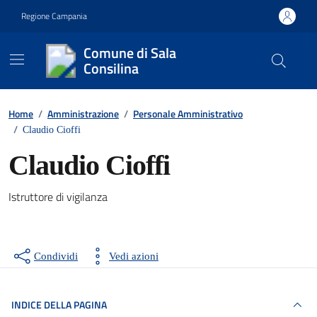
Vai ai contenuti
Vai al footer
Regione Campania
Comune di Sala
Consilina
Contenuti in evidenza
Home
/
Amministrazione
/
Personale Amministrativo
/
Claudio Cioffi
Claudio Cioffi
Istruttore di vigilanza
Condividi
Vedi azioni
INDICE DELLA PAGINA