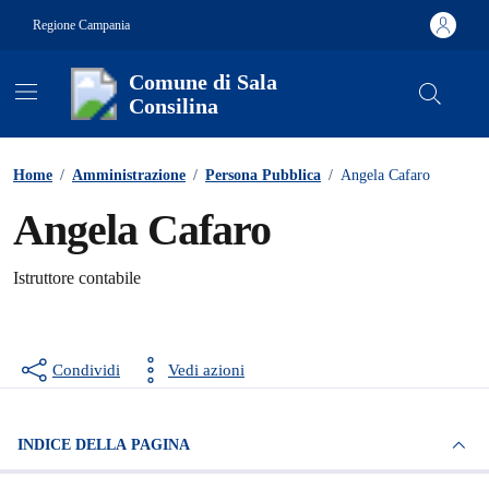
Vai ai contenuti
Vai al footer
Regione Campania
Comune di Sala
Consilina
Contenuti in evidenza
Home
/
Amministrazione
/
Persona Pubblica
/
Angela Cafaro
Angela Cafaro
Istruttore contabile
Condividi
Vedi azioni
INDICE DELLA PAGINA