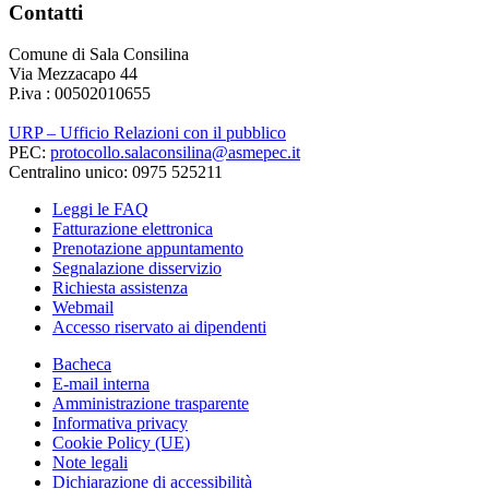
Contatti
Comune di Sala Consilina
Via Mezzacapo 44
P.iva : 00502010655
URP – Ufficio Relazioni con il pubblico
PEC:
protocollo.salaconsilina@asmepec.it
Centralino unico: 0975 525211
Leggi le FAQ
Fatturazione elettronica
Prenotazione appuntamento
Segnalazione disservizio
Richiesta assistenza
Webmail
Accesso riservato ai dipendenti
Bacheca
E-mail interna
Amministrazione trasparente
Informativa privacy
Cookie Policy (UE)
Note legali
Dichiarazione di accessibilità