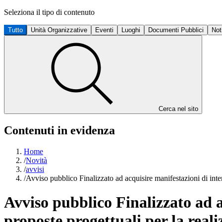
Seleziona il tipo di contenuto
Tutto
Unità Organizzative
Eventi
Luoghi
Documenti Pubblici
Not
Cerca nel sito
Contenuti in evidenza
Home
/
Novità
/
avvisi
/
Avviso pubblico Finalizzato ad acquisire manifestazioni di intere
Avviso pubblico Finalizzato ad a
proposte progettuali per la reali