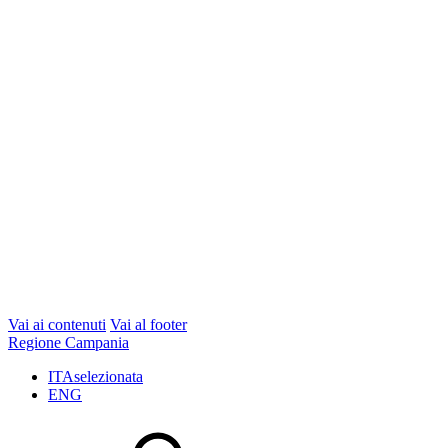
Vai ai contenuti
Vai al footer
Regione Campania
ITA
selezionata
ENG