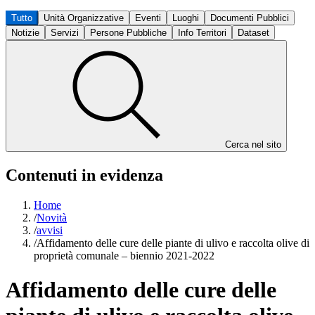
Tutto
Unità Organizzative
Eventi
Luoghi
Documenti Pubblici
Notizie
Servizi
Persone Pubbliche
Info Territori
Dataset
Cerca nel sito
Contenuti in evidenza
Home
/
Novità
/
avvisi
/
Affidamento delle cure delle piante di ulivo e raccolta olive di
proprietà comunale – biennio 2021-2022
Affidamento delle cure delle