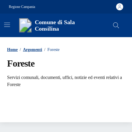
Vai ai contenuti
Vai al footer
Regione Campania
Comune di Sala
Consilina
Contenuti in evidenza
Home
/
Argomenti
/
Foreste
Foreste
Dettagli dell'argomento
Servizi comunali, documenti, uffici, notizie ed eventi relativi a
Foreste