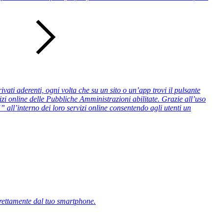
vati aderenti, ogni volta che su un sito o un’app trovi il pulsante
izi online delle Pubbliche Amministrazioni abilitate. Grazie all’uso
 all’interno dei loro servizi online consentendo agli utenti un
direttamente dal tuo smartphone.