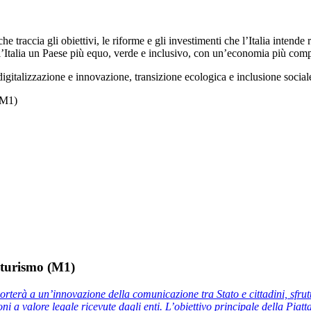
he traccia gli obiettivi, le riforme e gli investimenti che l’Italia intend
l’Italia un Paese più equo, verde e inclusivo, con un’economia più comp
(digitalizzazione e innovazione, transizione ecologica e inclusione soci
(M1)
e turismo (M1)
rterà a un’innovazione della comunicazione tra Stato e cittadini, sfrutta
 a valore legale ricevute dagli enti. L’obiettivo principale della Piattafo