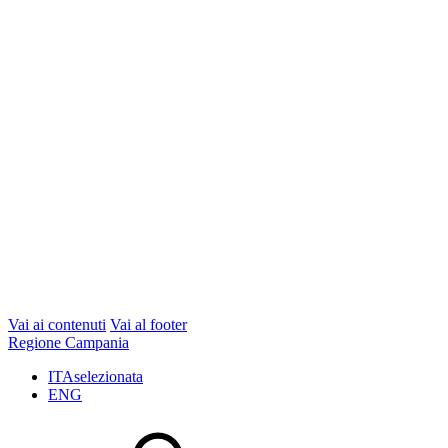
Vai ai contenuti
Vai al footer
Regione Campania
ITA
selezionata
ENG