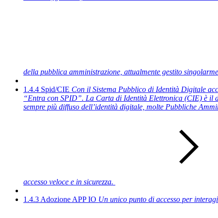
della pubblica amministrazione, attualmente gestito singolarmen
1.4.4 Spid/CIE
Con il Sistema Pubblico di Identità Digitale acce
“Entra con SPID”. La Carta di Identità Elettronica (CIE) è il do
sempre più diffuso dell’identità digitale, molte Pubbliche Ammin
accesso veloce e in sicurezza.
1.4.3 Adozione APP IO
Un unico punto di accesso per interagir